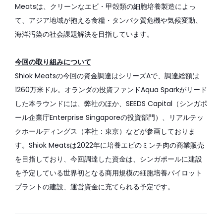
Meatsは、クリーンなエビ・甲殻類の細胞培養製造によっ
て、アジア地域が抱える食糧・タンパク質危機や気候変動、
海洋汚染の社会課題解決を目指しています。
今回の取り組みについて
Shiok Meatsの今回の資金調達はシリーズAで、調達総額は
1260万米ドル。オランダの投資ファンドAqua Sparkがリード
した本ラウンドには、弊社のほか、SEEDS Capital（シンガポ
ール企業庁Enterprise Singaporeの投資部門）、リアルテッ
クホールディングス（本社：東京）などが参画しておりま
す。Shiok Meatsは2022年に培養エビのミンチ肉の商業販売
を目指しており、今回調達した資金は、シンガポールに建設
を予定している世界初となる商用規模の細胞培養パイロット
プラントの建設、運営資金に充てられる予定です。