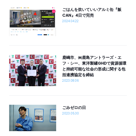
ごはんを炊いていいアルミ缶『飯
CAN』4日で完売
2024.04.22
鹿嶋市、㈱鹿島アントラーズ・エ
フ・シー、東洋製罐GHDで資源循環
と持続可能な社会の形成に関する包
括連携協定を締結
2023.08.06
ごみゼロの日
2023.05.30