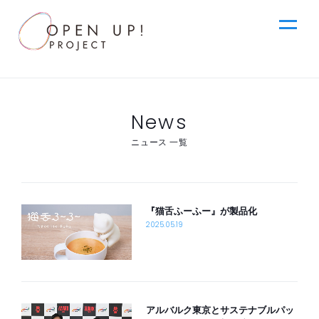
jp
News
Top
ニュース 一覧
News
en
『猫舌ふーふー』が製品化
Ideas
2025.05.19
Steps
アルバルク東京とサステナブルパッ