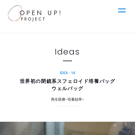
jp
Ideas
Top
News
IDEA・14
en
世界初の閉鎖系スフェロイド培養バッグ
ウェルバッグ
Ideas
再生医療-培養効率-
Steps